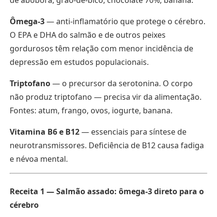
de abóbora, grão-de-bico, chocolate 70%, banana.
Ômega-3
— anti-inflamatório que protege o cérebro.
O EPA e DHA do salmão e de outros peixes
gordurosos têm relação com menor incidência de
depressão em estudos populacionais.
Triptofano
— o precursor da serotonina. O corpo
não produz triptofano — precisa vir da alimentação.
Fontes: atum, frango, ovos, iogurte, banana.
Vitamina B6 e B12
— essenciais para síntese de
neurotransmissores. Deficiência de B12 causa fadiga
e névoa mental.
Receita 1 — Salmão assado: ômega-3 direto para o
cérebro