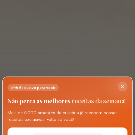
🔥 Exclusivo para você
Não perca as melhores
receitas da semana!
Mais de 5.000 amantes da culinária já recebem nossas
receitas exclusivas. Falta só você!
Boteco
Batata Frita com Cheddar e Bacon
Home