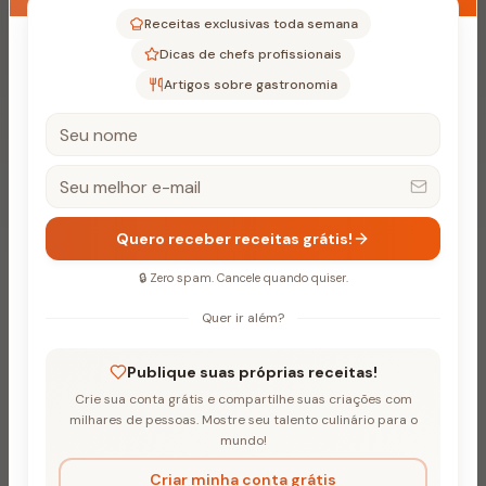
Receitas exclusivas toda semana
Boteco
Espetinho de Frango
Home
Dicas de chefs profissionais
fácil
Boteco
Artigos sobre gastronomia
Espetinho de Frango
por
G
Seguir
Gustavo
Quero receber receitas grátis!
🔒 Zero spam. Cancele quando quiser.
Quer ir além?
Publique suas próprias receitas!
O espetinho de frango é uma opção mais leve, mas
Crie sua conta grátis e compartilhe suas criações com
cheia de sabor. Bem temperado e grelhado, é muito
milhares de pessoas. Mostre seu talento culinário para o
comum em bares e encontros informais. Prático,
mundo!
econômico e sempre bem aceito.
Criar minha conta grátis