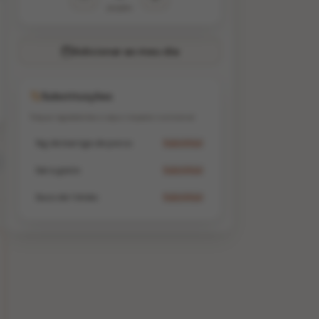
porções
Adicionar ao meu dia
Substituições
Troque ingredientes e veja o impacto nutricional
1kg de barriga de porco
Substituir
Sal a gosto
Substituir
Suco de 1 limão
Substituir