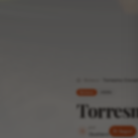
Boteco
Torresmo Crocan
Home
médio
Boteco
Torres
por
G
Seguir
Gustavo