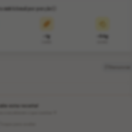
va nutricional por porção
~1g
~54g
CARB.
GORD.
Denunciar
lie esta receita!
ios a escolherem o que cozinhar 💛
Toque para avaliar