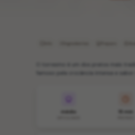
Info
Ingredientes
Preparo
Ava
O torresmo é um dos pratos mais tradic
famoso pela crocância intensa e sabor
médio
15 min
DIFICULDADE
PREPARO