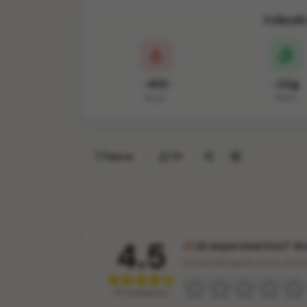
Estimati
~610
~22g
KCAL
PROT.
Salvar
74
4.5
Já experimentou? Ava
Sua opinião ajuda outros usuár
25 avaliações