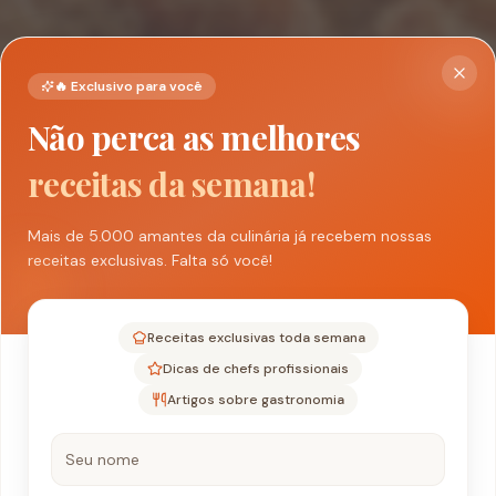
🔥 Exclusivo para você
Não perca as melhores
receitas da semana!
Mais de 5.000 amantes da culinária já recebem nossas
receitas exclusivas. Falta só você!
Receitas exclusivas toda semana
Dicas de chefs profissionais
Artigos sobre gastronomia