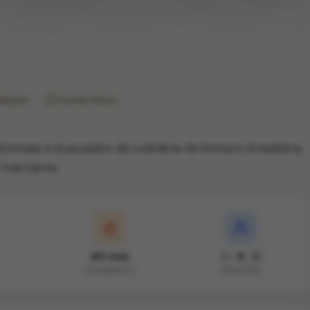
liação
Comentários
ionais e buscados da culinária de boteco brasileira,
 marcante.
40 min
6
COZIMENTO
PORÇÕES