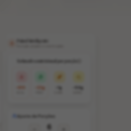
Painel Inteligente
Nutrição, porções e substituições
Estimativa nutricional por porção
~610
~22g
~1g
~54g
KCAL
PROT.
CARB.
GORD.
Ajuste de Porções
6