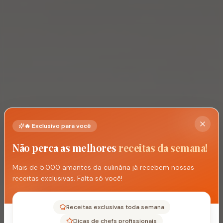
🔥 Exclusivo para você
Não perca as melhores
receitas da semana!
Mais de 5.000 amantes da culinária já recebem nossas
receitas exclusivas. Falta só você!
Conservas
Home
Picles Radiantes de Cenoura e Gengibre
Receitas exclusivas toda semana
fácil
Conservas
Dicas de chefs profissionais