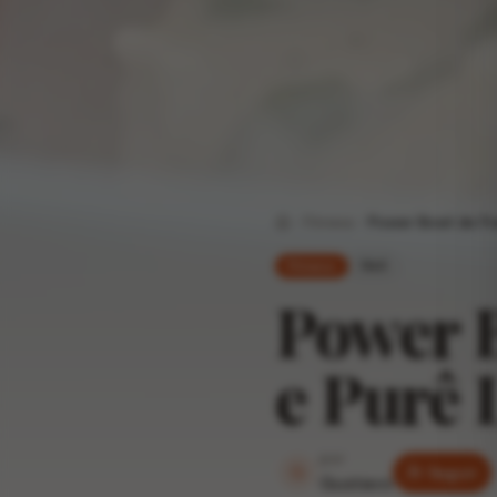
Fitness
Power Bowl de F
Home
fácil
Fitness
Power 
e Purê
por
G
Seguir
Gustavo