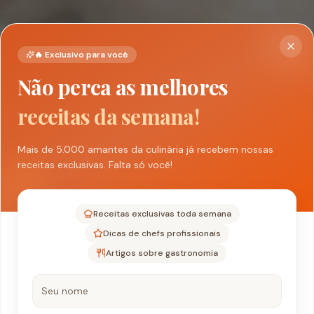
🔥 Exclusivo para você
Não perca as melhores
receitas da semana!
Mais de 5.000 amantes da culinária já recebem nossas
receitas exclusivas. Falta só você!
Receitas exclusivas toda semana
Dicas de chefs profissionais
Artigos sobre gastronomia