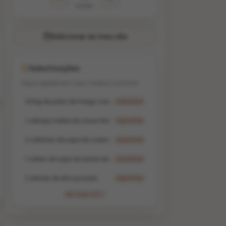
porções
Adicionar ao meu dia
Substituições
Troque ingredientes e veja o impacto nutricional
200g de peito de frango cozido e desfiado
Substituir
1 cabeça média de couve-flor
Substituir
2 colheres de sopa de cream cheese light (ou iogurte grego natural)
Substituir
1 colher de sopa de azeite de oliva extra virgem
Substituir
2 dentes de alho picados
Substituir
Ver mais (4)