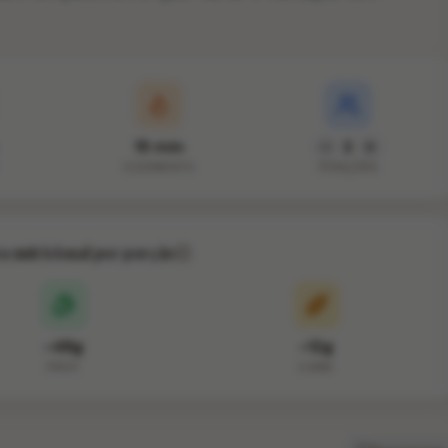
15 min
2
COZIMENTO
PORÇÕES
va nutricional por porção
~48g
~12g
PROT.
CARB.