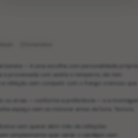
liação
Comentários
 da batata — é uma escolha com personalidade própria
da e processada com azeite e temperos, ele tem
a a refeição sem competir com o frango cremoso que
ão ou ervas — conforme a preferência — e a montage
nha espaço sem se misturar antes da hora. Textura,
dratos sem querer abrir mão de refeições
uem simplesmente quer variar o cardápio sem