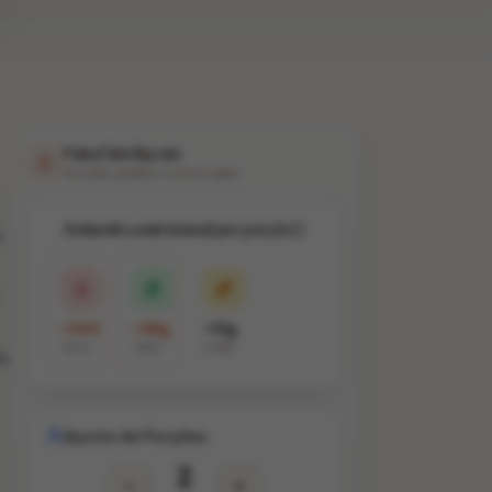
Painel Inteligente
Nutrição, porções e substituições
Estimativa nutricional por porção
.
~340
~48g
~12g
KCAL
PROT.
CARB.
m
Ajuste de Porções
2