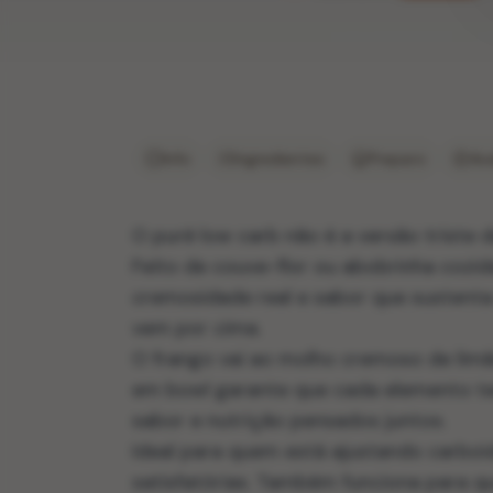
Info
Ingredientes
Preparo
Ava
O purê low carb não é a versão triste
Feito de couve-flor ou abobrinha cozi
cremosidade real e sabor que sustent
vem por cima.
O frango vai ao molho cremoso de lim
em bowl garante que cada elemento te
sabor e nutrição pensados juntos.
Ideal para quem está ajustando carboi
satisfatórias. Também funciona para q