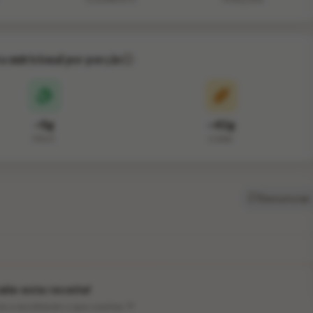
va nutricional por porção
~5g
~42g
PROT.
CARB.
Denunciar
lie esta receita!
ios a escolherem o que cozinhar 💛