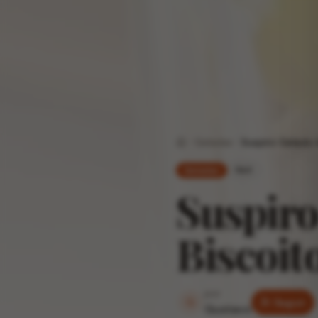
Geladas
Suspiro Gelado 
Home
fácil
Geladas
Suspiro
Biscoit
por
G
Seguir
Gustavo