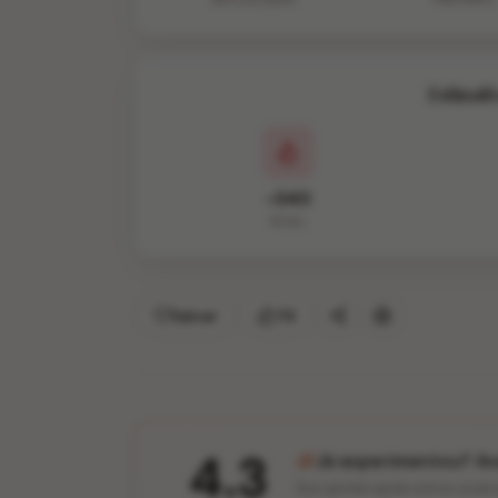
Estimati
~340
KCAL
Salvar
74
4.3
Já experimentou? Ava
Sua opinião ajuda outros usuár