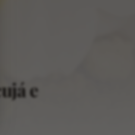
ujá e