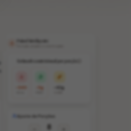
Painel Inteligente
Nutrição, porções e substituições
Estimativa nutricional por porção
a
s
~340
~5g
~42g
KCAL
PROT.
CARB.
Ajuste de Porções
8