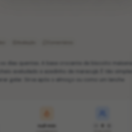
deo
Avaliação
Comentários
 os dias quentes. A base crocante de biscoito maisen
heio aveludado e azedinho de maracujá. É tão simple
erar gelar. Sirva após o almoço ou como um lanche
null min
8
COZIMENTO
PORÇÕES