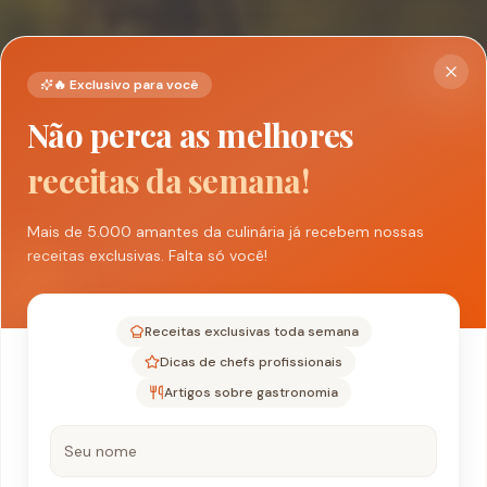
🔥 Exclusivo para você
Não perca as melhores
receitas da semana!
Mais de 5.000 amantes da culinária já recebem nossas
receitas exclusivas. Falta só você!
Receitas exclusivas toda semana
Dicas de chefs profissionais
Artigos sobre gastronomia