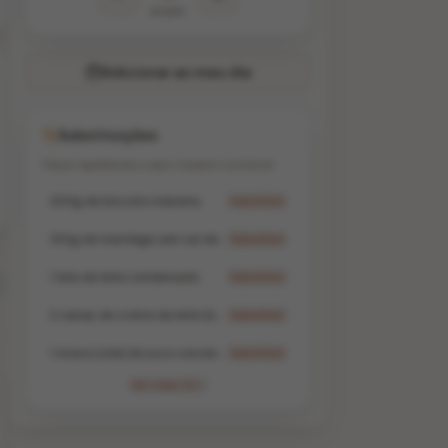
porções
Adicionar ao meu dia
Substituições
Troque ingredientes e veja o impacto nutricional
200g de biscoito maisena
Substituir
100g de manteiga sem sal derretida
Substituir
1 lata de leite condensado
Substituir
2 caixas de creme de leite (bem gelado e sem soro)
Substituir
1 xícara (chá) de suco concentrado de maracujá
Substituir
Ver mais (1)