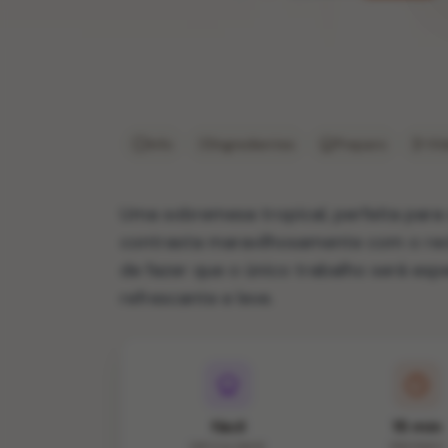
Info
Ingredientes
Preparo
Ví
Uma sobremesa tropical, perfeita para
contrasta maravilhosamente com o rec
de fazer que o único trabalho será esp
refrescante e leve.
fácil
15 min
DIFICULDADE
PREPARO