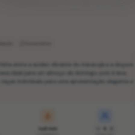
liação
Comentários
eita entre a acidez vibrante do maracujá e a doçura
esa ideal para um almoço de domingo, pois é leve,
m taças individuais para uma apresentação elegante e
null min
6
COZIMENTO
PORÇÕES