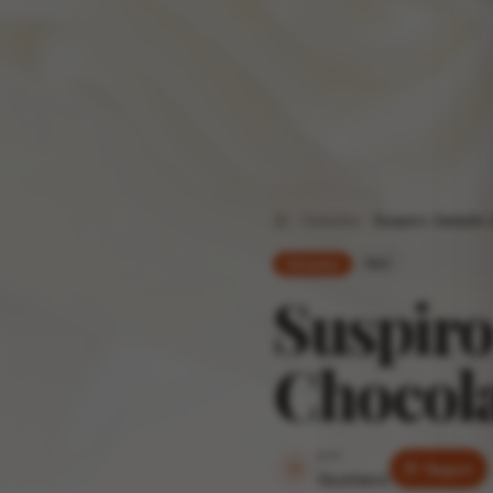
Geladas
Suspiro Gelado 
Home
fácil
Geladas
Suspiro
Chocol
por
G
Seguir
Gustavo