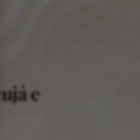
ujá e