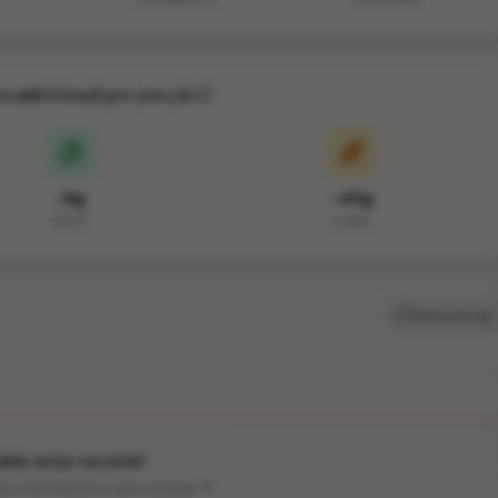
va nutricional por porção
~8g
~45g
PROT.
CARB.
Denunciar
lie esta receita!
ios a escolherem o que cozinhar 💛