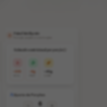
Painel Inteligente
Nutrição, porções e substituições
Estimativa nutricional por porção
~335
~8g
~45g
KCAL
PROT.
CARB.
Ajuste de Porções
6