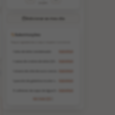
porções
Adicionar ao meu dia
Substituições
Troque ingredientes e veja o impacto nutricional
1 lata de leite condensado
Substituir
1 caixa de creme de leite (200g)
Substituir
1 xícara de chá de suco concentrado de maracujá (sem açúcar)
Substituir
1 pacote de gelatina incolor sem sabor
Substituir
5 colheres de sopa de água fria (para hidratar a gelatina)
Substituir
Ver mais (2)