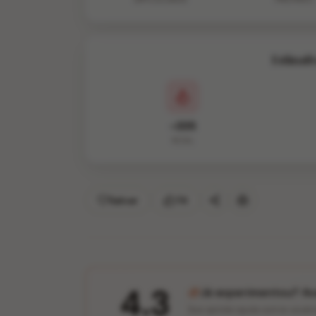
Estimati
~335
KCAL
Salvar
74
4.3
Já experimentou? Ava
Sua opinião ajuda outros usuár