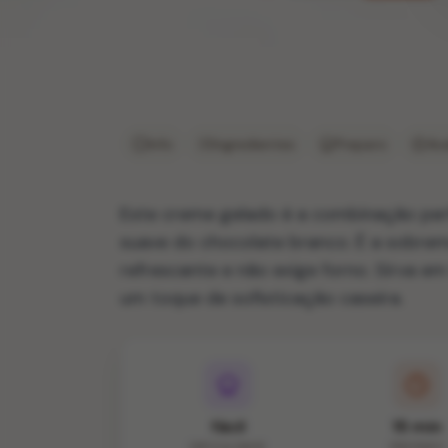
Info
Ingredientes
Preparo
Ava
Este creme gelado é a combinação perf
suave do chocolate branco. É a sobrem
refrescante e não exige forno. Sirva e
um toque de sofisticação caseira.
fácil
15 min
DIFICULDADE
PREPARO