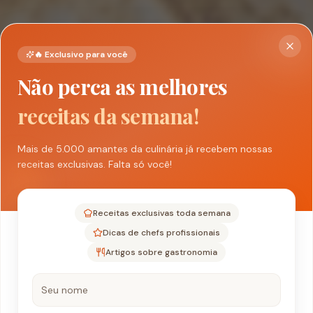
🔥 Exclusivo para você
Não perca as melhores
receitas da semana!
Mais de 5.000 amantes da culinária já recebem nossas
receitas exclusivas. Falta só você!
Receitas exclusivas toda semana
Dicas de chefs profissionais
Artigos sobre gastronomia