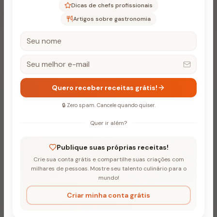
Dicas de chefs profissionais
fácil
Lanches
Artigos sobre gastronomia
Sanduíche Caprese
por
G
Seguir
Gustavo
Quero receber receitas grátis!
🔒 Zero spam. Cancele quando quiser.
Quer ir além?
Publique suas próprias receitas!
O sanduíche caprese é leve, refrescante e
Crie sua conta grátis e compartilhe suas criações com
extremamente buscado, combinando muçarela,
milhares de pessoas. Mostre seu talento culinário para o
tomate e manjericão em um lanche sofisticado.
mundo!
Criar minha conta grátis