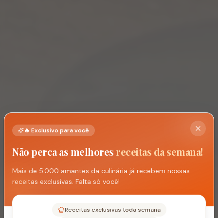
🔥 Exclusivo para você
Não perca as melhores
receitas da semana!
Mais de 5.000 amantes da culinária já recebem nossas
receitas exclusivas. Falta só você!
Receitas exclusivas toda semana
Lanches
Sanduíche Caprese
Home