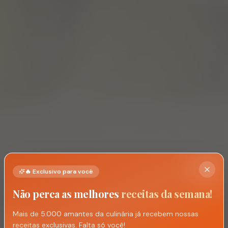
🔥 Exclusivo para você
Não perca as melhores
receitas da semana!
Mais de 5.000 amantes da culinária já recebem nossas
receitas exclusivas. Falta só você!