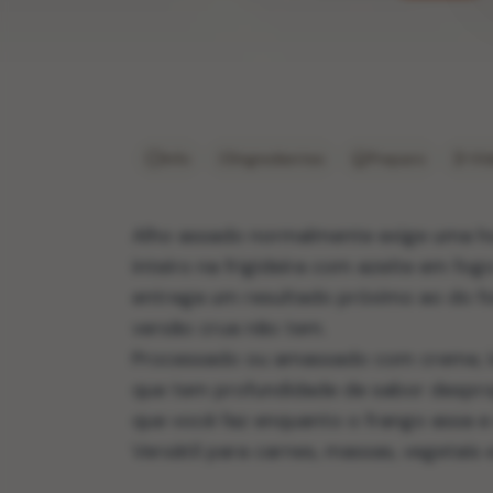
Info
Ingredientes
Preparo
Ví
Alho assado normalmente exige uma hor
inteiro na frigideira com azeite em fo
entrega um resultado próximo ao do fo
versão crua não tem.
Processado ou amassado com creme, iog
que tem profundidade de sabor despro
que você faz enquanto o frango assa e 
Versátil para carnes, massas, vegetais