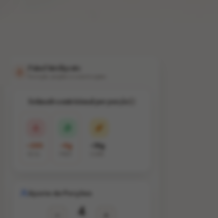
Painel Inteligente
Nutrição, porções e substituições
Estimativa nutricional por porção
~265
~6g
~18g
KCAL
PROT.
CARB.
Ajuste de Porções
4