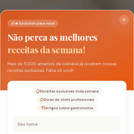
🔥 Exclusivo para você
Não perca as melhores
receitas da semana!
Mais de 5.000 amantes da culinária já recebem nossas
receitas exclusivas. Falta só você!
Receitas exclusivas toda semana
Dicas de chefs profissionais
Artigos sobre gastronomia