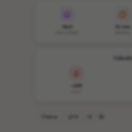
fácil
10 min
DIFICULDADE
PREPARO
Estimati
~265
KCAL
Salvar
74