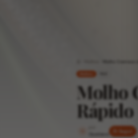
Molhos
Molho Cremoso d
Home
fácil
Molhos
Molho 
Rápido
por
G
Seguir
Gustavo