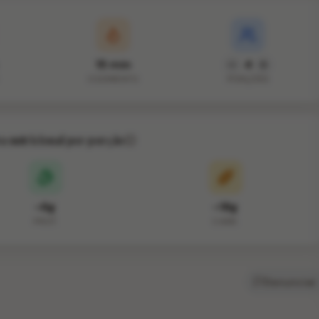
15 min
4
COZIMENTO
PORÇÕES
va nutricional por porção
~6g
~18g
PROT.
CARB.
Denunciar