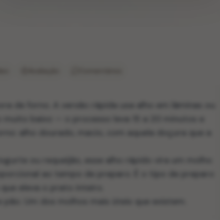
deo
Avaliação
Comentários
a de forno. A versão rápida usa alho em lâminas ou
go muito baixo — o processo leva 15 a 20 minutos e
rno: alho dourado, macio, com aquela doçura que a
urte ou requeijão, esse alho rápido vira um molho
porcional ao tempo de preparo. É o tipo de preparo
que eleva o prato inteiro.
 e pão. Um dos molhos mais úteis que existem.