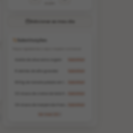
porções
Adicionar ao meu dia
Substituições
Troque ingredientes e veja o impacto nutricional
Azeite de oliva extra virgem
Substituir
8 dentes de alho grandes
Substituir
800g de tomate pelado em lata (ou passata)
Substituir
1/2 xícara de creme de leite fresco (ou nata)
Substituir
1/4 xícara de manjericão fresco picado
Substituir
Ver mais (3)