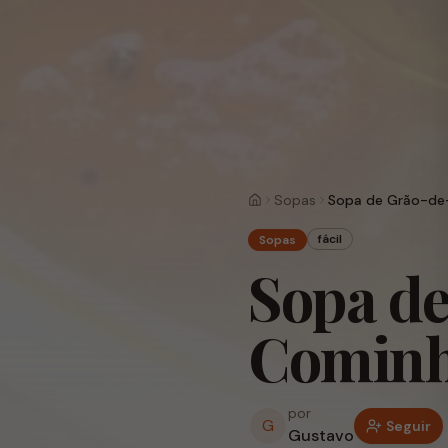
Sopas
Sopa de Grão-de
Home
fácil
Sopas
Sopa d
Comin
por
G
Seguir
Gustavo