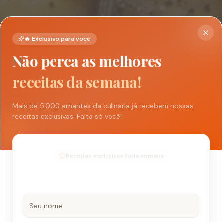
🔥 Exclusivo para você
Não perca as melhores
receitas da semana!
Mais de 5.000 amantes da culinária já recebem nossas
receitas exclusivas. Falta só você!
Receitas exclusivas toda semana
Dicas de chefs profissionais
Artigos sobre gastronomia