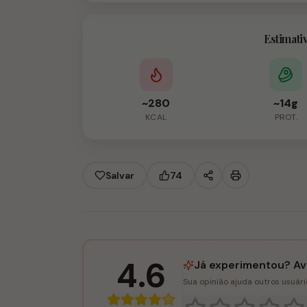
Estimati
~280
~14g
KCAL
PROT.
Salvar
74
4.6
Já experimentou? Ava
Sua opinião ajuda outros usuár