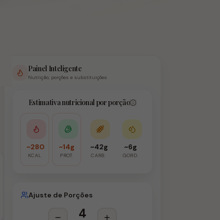
Painel Inteligente
Nutrição, porções e substituições
Estimativa nutricional por porção
~280
~14g
~42g
~6g
KCAL
PROT.
CARB.
GORD.
Ajuste de Porções
4