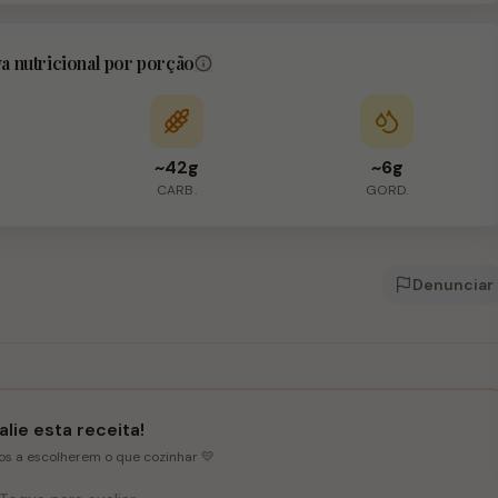
va nutricional por porção
~42g
~6g
CARB.
GORD.
Denunciar
lie esta receita!
ios a escolherem o que cozinhar 💛