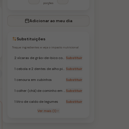
porções
Adicionar ao meu dia
Substituições
Troque ingredientes e veja o impacto nutricional
2 xícaras de grão-de-bico cozido
Substituir
1 cebola e 2 dentes de alho picados
Substituir
1 cenoura em cubinhos
Substituir
1 colher (chá) de cominho em pó
Substituir
1 litro de caldo de legumes
Substituir
Ver mais (1)