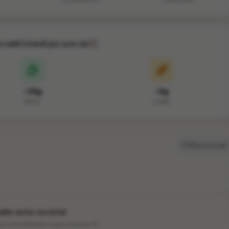
va nutricional por porção
~38g
~6g
PROT.
CARB.
Denunciar
lie esta receita!
ios a escolherem o que cozinhar 💛