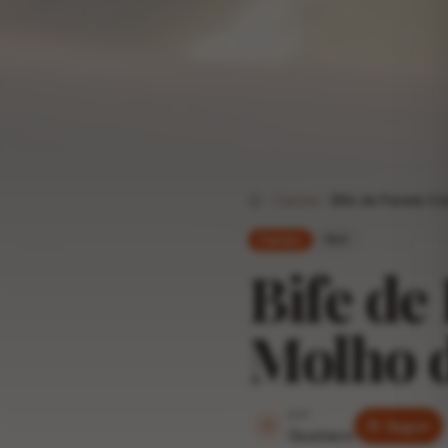
Carnes
Bife de Panela 
Home
fácil
Carnes
Bife de
Molho 
por
G
Seguir
Gustavo