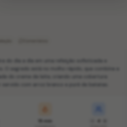
liação
Comentários
ira do dia a dia em uma refeição sofisticada e
. O segredo está no molho rápido, que combina a
ade do creme de leite, criando uma cobertura
er servido com arroz branco e purê de batatas.
15 min
4
COZIMENTO
PORÇÕES