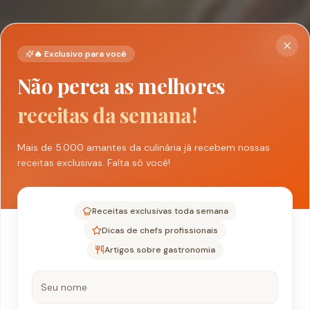
🔥 Exclusivo para você
Não perca as melhores
receitas da semana!
Mais de 5.000 amantes da culinária já recebem nossas
receitas exclusivas. Falta só você!
Receitas exclusivas toda semana
Dicas de chefs profissionais
Artigos sobre gastronomia