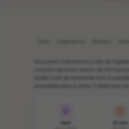
Info
Ingredientes
Preparo
Ava
Este prato transforma o bife de frigide
reconfortante em menos de 30 minutos
acidez sutil da mostarda com a suavid
aveludada para a carne. É ideal para s
fácil
10 min
DIFICULDADE
PREPARO