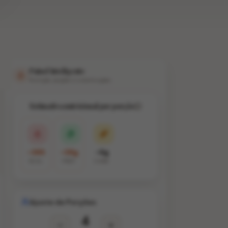
Painel Inteligente
Nutrição, porções e substituições
Estimativa nutricional por porção
~385
~38g
~6g
KCAL
PROT.
CARB.
Ajuste de Porções
4