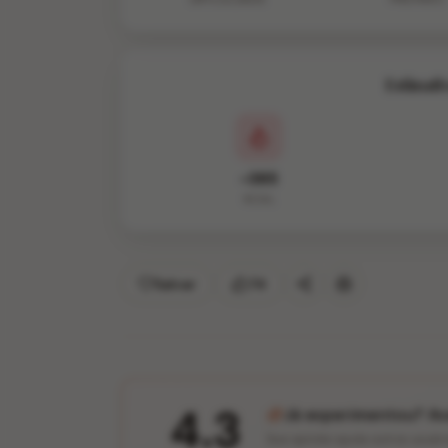
Estimati
~385
KCAL
Salvar
74
4.3
Já experimentou? Ava
Sua opinião ajuda outros usuár