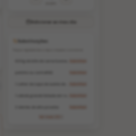
porções
Adicionar ao meu dia
Substituições
Troque ingredientes e veja o impacto nutricional
600g de bife de carne bovina (alcatra
Substituir
patinho ou contrafilé)
Substituir
1 colher de sopa de azeite de oliva
Substituir
1 cebola grande fatiada em rodelas
Substituir
2 dentes de alho picados
Substituir
Ver mais (5)