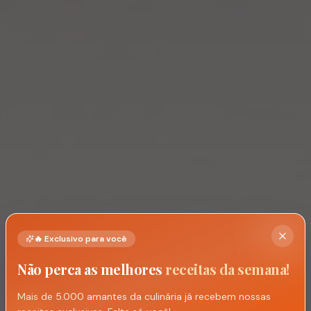
🔥 Exclusivo para você
Não perca as melhores
receitas da semana!
Mais de 5.000 amantes da culinária já recebem nossas