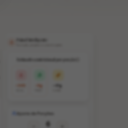
Painel Inteligente
Nutrição, porções e substituições
Estimativa nutricional por porção
~345
~6g
~41g
KCAL
PROT.
CARB.
Ajuste de Porções
6