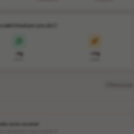
va nutricional por porção
~6g
~41g
PROT.
CARB.
Denunciar
lie esta receita!
ios a escolherem o que cozinhar 💛