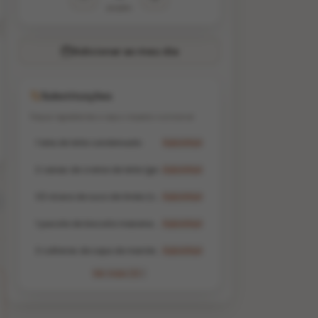
porções
Adicionar ao meu dia
Substituições
Troque ingredientes e veja o impacto nutricional
1 lata de leite condensado
Substituir
2 caixas de creme de leite (gelado e sem soro)
Substituir
1/2 xícara de suco de limão (cerca de 3 limões Taiti)
Substituir
1 pacote de biscoito maisena (ou Maria)
Substituir
3 colheres de sopa de manteiga derretida
Substituir
Ver mais (1)