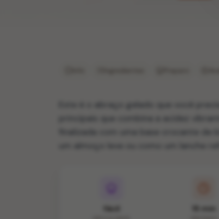
Info
Ingredientes
Preparo
Ava
Este é o abraço gelado que você preci
principais que combina a acidez vibra
finalizada com uma base crocante de bi
um almoço leve ou como um lanche ref
fácil
15 min
DIFICULDADE
PREPARO