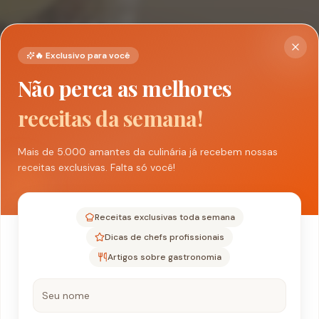
🔥 Exclusivo para você
Não perca as melhores
receitas da semana!
Mais de 5.000 amantes da culinária já recebem nossas
receitas exclusivas. Falta só você!
Receitas exclusivas toda semana
Dicas de chefs profissionais
Artigos sobre gastronomia