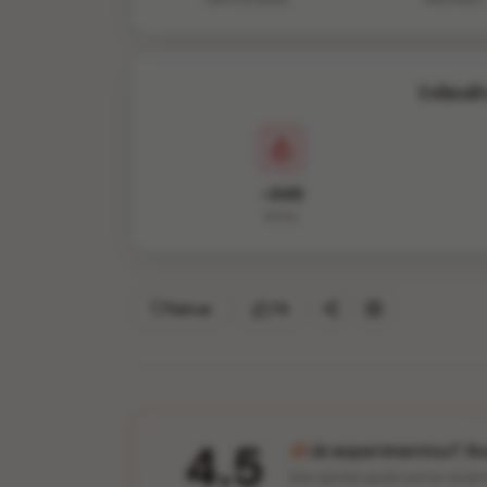
Estimati
~345
KCAL
Salvar
74
4.5
Já experimentou? Ava
Sua opinião ajuda outros usuár