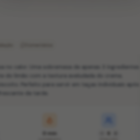
liação
Comentários
sa no calor. Uma sobremesa de apenas 3 ingredientes
nte do limão com a textura aveludada do creme,
scoito. Perfeito para servir em taças individuais após
rescante da tarde.
0 min
6
COZIMENTO
PORÇÕES