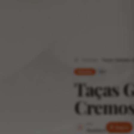
Geladas
Taças Geladas 
Home
fácil
Geladas
Taças G
Cremoso
por
G
Seguir
Gustavo