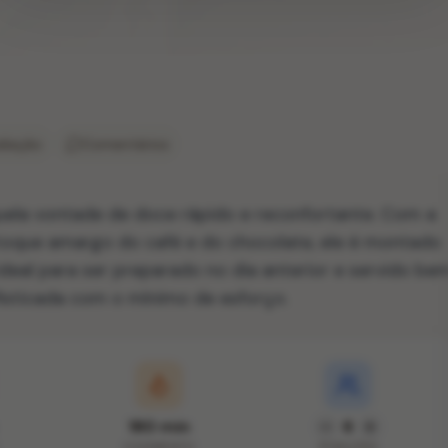
liação
Comentários
quela vontade de doce rápido e reconfortante. Com a
toque amargo do café e do chocolate, ele é montado
deal para ser preparado no dia anterior e servido be
isticada com o mínimo de esforço.
180 min
6
COZIMENTO
PORÇÕES