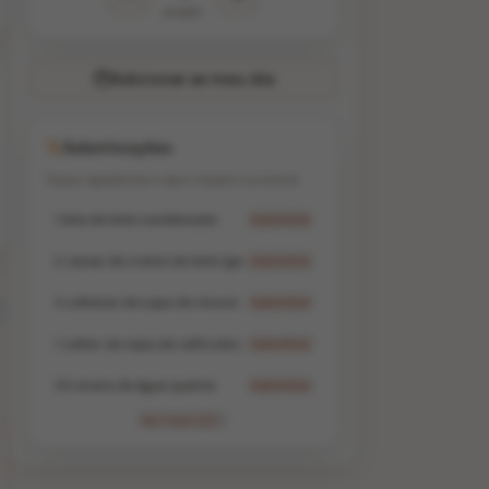
porções
Adicionar ao meu dia
Substituições
Troque ingredientes e veja o impacto nutricional
1 lata de leite condensado
Substituir
2 caixas de creme de leite (gelado)
Substituir
3 colheres de sopa de chocolate em pó (50% cacau)
Substituir
1 colher de sopa de café solúvel
Substituir
1/2 xícara de água quente
Substituir
Ver mais (2)