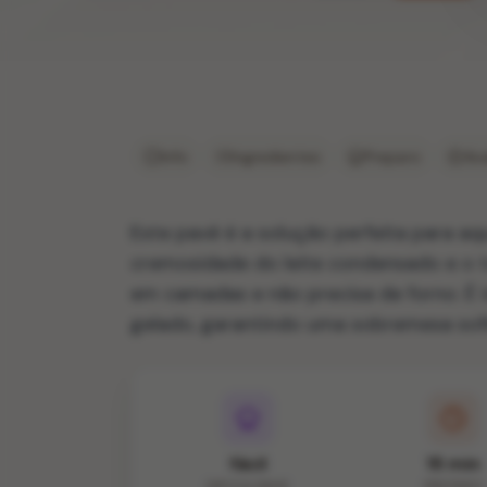
Info
Ingredientes
Preparo
Ava
Este pavê é a solução perfeita para a
cremosidade do leite condensado e o 
em camadas e não precisa de forno. É i
gelado, garantindo uma sobremesa sof
fácil
15 min
DIFICULDADE
PREPARO