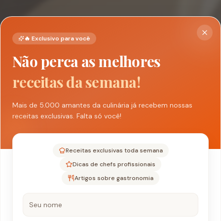
🔥 Exclusivo para você
Não perca as melhores
receitas da semana!
Mais de 5.000 amantes da culinária já recebem nossas
receitas exclusivas. Falta só você!
Receitas exclusivas toda semana
Dicas de chefs profissionais
Artigos sobre gastronomia