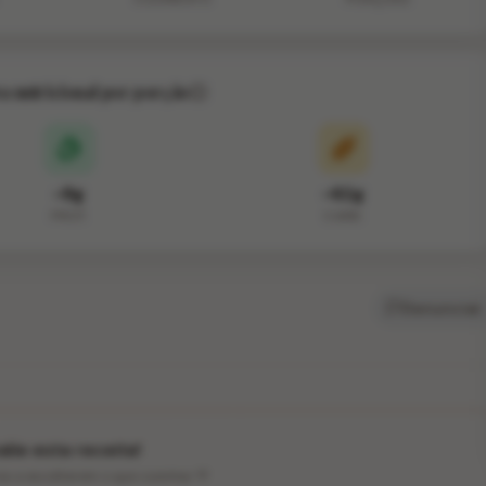
va nutricional por porção
~8g
~62g
PROT.
CARB.
Denunciar
lie esta receita!
ios a escolherem o que cozinhar 💛