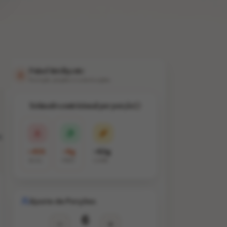
Painel Inteligente
Nutrição, porções e substituições
Estimativa nutricional por porção
m
~455
~8g
~62g
KCAL
PROT.
CARB.
Ajuste de Porções
6