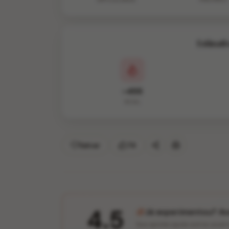
Estimati
~455
KCAL
Salvar
74
4.5
Já experimentou? Ava
Sua opinião ajuda outros usuár