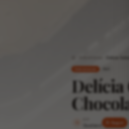
Sobremesas
Delícia Gel
Home
fácil
Sobremesas
Delícia
Chocola
por
G
Seguir
Gustavo